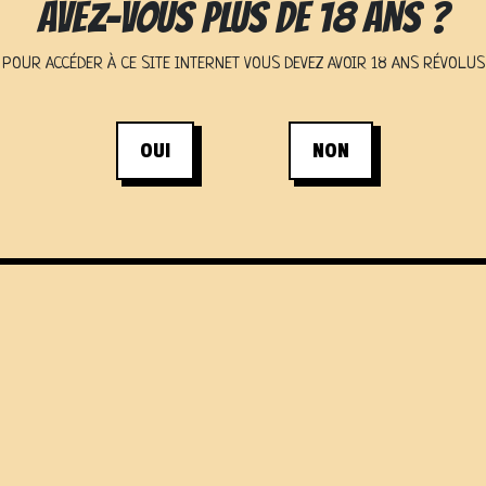
AVEZ-VOUS PLUS DE 18 ANS ?
POUR ACCÉDER À CE SITE INTERNET VOUS DEVEZ AVOIR 18 ANS RÉVOLUS
OUI
NON
S ÉVÈNEMENTS À LA FE